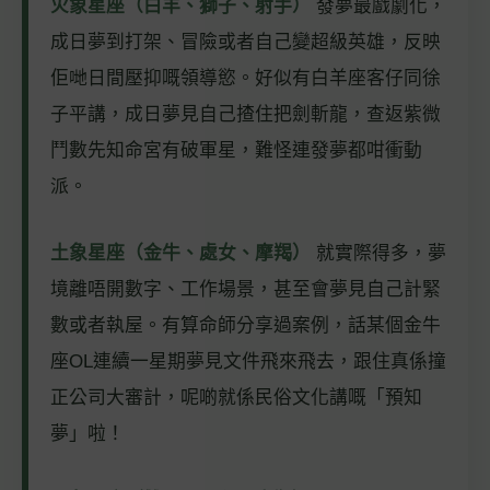
火象星座（白羊、獅子、射手）
發夢最戲劇化，
成日夢到打架、冒險或者自己變超級英雄，反映
佢哋日間壓抑嘅領導慾。好似有白羊座客仔同徐
子平講，成日夢見自己揸住把劍斬龍，查返紫微
鬥數先知命宮有破軍星，難怪連發夢都咁衝動
派。
土象星座（金牛、處女、摩羯）
就實際得多，夢
境離唔開數字、工作場景，甚至會夢見自己計緊
數或者執屋。有算命師分享過案例，話某個金牛
座OL連續一星期夢見文件飛來飛去，跟住真係撞
正公司大審計，呢啲就係民俗文化講嘅「預知
夢」啦！