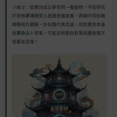
小貼士
：如果你成日夢到同一隻動物，不妨研究
吓佢喺
夢境研究
入面嘅普遍意義，再睇吓同你嘅
命格
有冇關聯。好似
狗
代表忠誠，但如果你本身
係
算命占卜
常客，可能反映緊你對某段關係嘅不
安都未定㗎！