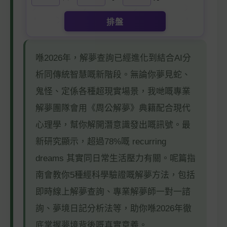
排盤
喺2026年，解夢查詢已經進化到結合AI分
析同傳統智慧嘅新階段。無論你夢見蛇、
鬼怪、定係各種超現實場景，我哋嘅專業
解夢團隊會用《周公解夢》典籍配合現代
心理學，幫你解開潛意識發出嘅訊號。最
新研究顯示，超過78%嘅 recurring
dreams 其實同日常生活壓力有關。呢篇指
南會教你5種經科學驗證嘅解夢方法，包括
即時線上解夢查詢、專業解夢師一對一諮
詢、夢境日記分析法等，助你喺2026年徹
底掌握夢境背後嘅真實意義。