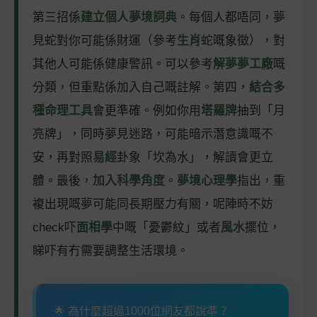
第三招係
建立個人夢境詞典
。每個人都唔同，夢
見蛇對你可能係財運（參考
生肖
蛇嘅象徵），對
其他人可能係健康警訊。可以參考
解夢夢工廠
嘅
分類，但重點係加入自己嘅註解。第四，
結合多
種命理工具
會更準確。例如你用
塔羅牌
抽到「月
亮牌」，同時夢見迷路，可能暗示潛意識嘅不
安，再對照
易經
卦象「坎為水」，解讀會更立
體。最後，
加入科學角度
。
夢境心理學
指出，重
複出現嘅夢可能同長期壓力有關，呢陣時不妨
check吓
面相學
中嘅「憂鬱紋」或者
風水
擺位，
睇吓有冇需要調整生活環境。
🌟 為什麼超過1000位網友都說準？