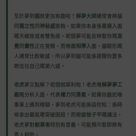
至於夢到
貓
就更加有趣啦！
解夢大師
通常會將貓
同
獨立性
同
神秘感
掛鉤。如果你本身係
星座
入面
嘅天蠍座或者雙魚座，呢個夢可能反映緊你嘅
直
覺
同
靈性
正在覺醒。而喺
面相學
入面，貓眼形嘅
人通常比較敏感，所以夢到貓可能係提醒你要多
啲信任自己嘅第六感。
老虎
夢又點解？呢個就犀利啦！老虎喺
解夢夢工
廠
嘅分析入面，代表
權力
同
勇氣
。如果你最近喺
事業上遇到樽頸，夢到老虎可能係話你知：係時
候拿出霸氣嚟突破困局！而根據
徐子平
嘅講法，
老虎夢對
創業者
特別有意義，可能預示緊即將有
貴人相助。