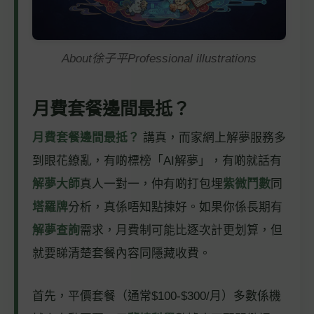
About徐子平Professional illustrations
月費套餐邊間最抵？
月費套餐邊間最抵？
講真，而家網上解夢服務多
到眼花繚亂，有啲標榜「AI解夢」，有啲就話有
解夢大師
真人一對一，仲有啲打包埋
紫微鬥數
同
塔羅牌
分析，真係唔知點揀好。如果你係長期有
解夢查詢
需求，月費制可能比逐次計更划算，但
就要睇清楚套餐內容同隱藏收費。
首先，平價套餐（通常$100-$300/月）多數係機