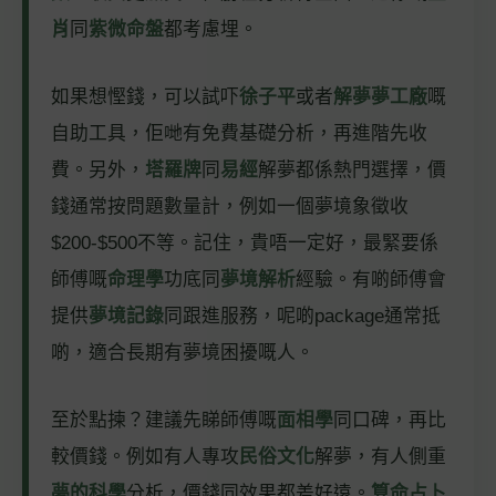
肖
同
紫微命盤
都考慮埋。
如果想慳錢，可以試吓
徐子平
或者
解夢夢工廠
嘅
自助工具，佢哋有免費基礎分析，再進階先收
費。另外，
塔羅牌
同
易經
解夢都係熱門選擇，價
錢通常按問題數量計，例如一個夢境象徵收
$200-$500不等。記住，貴唔一定好，最緊要係
師傅嘅
命理學
功底同
夢境解析
經驗。有啲師傅會
提供
夢境記錄
同跟進服務，呢啲package通常抵
啲，適合長期有夢境困擾嘅人。
至於點揀？建議先睇師傅嘅
面相學
同口碑，再比
較價錢。例如有人專攻
民俗文化
解夢，有人側重
夢的科學
分析，價錢同效果都差好遠。
算命占卜