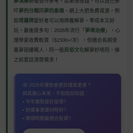
夢境解析
報告作參考。如果想慳錢，可以自己學
吓
夢的分類
同
夢的象徵
，網上大把免費資源，例
如
塔羅牌
愛好者可以用牌義解夢，零成本又好
玩。最後提多句：2026年流行「
夢境治療
」，心
理學家收費較貴（$1500+/次），但適合長期受
噩夢困擾嘅人，同一般
民俗文化
解夢好唔同，揀
之前要諗清楚需求！
😰 2026年運勢會更好還是更差？
與其擔心未來，不如提前知道：
• 今年運勢是好是壞?
• 財運事業運何時到?
• 哪個時期最適合投資?