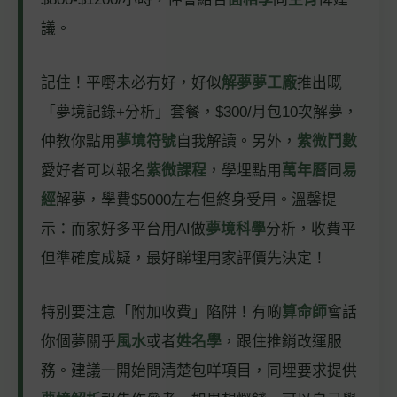
議。
記住！平嘢未必冇好，好似
解夢夢工廠
推出嘅
「夢境記錄+分析」套餐，$300/月包10次解夢，
仲教你點用
夢境符號
自我解讀。另外，
紫微鬥數
愛好者可以報名
紫微課程
，學埋點用
萬年曆
同
易
經
解夢，學費$5000左右但終身受用。溫馨提
示：而家好多平台用AI做
夢境科學
分析，收費平
但準確度成疑，最好睇埋用家評價先決定！
特別要注意「附加收費」陷阱！有啲
算命師
會話
你個夢關乎
風水
或者
姓名學
，跟住推銷改運服
務。建議一開始問清楚包咩項目，同埋要求提供