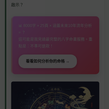
啟示？
📊 8000字 × 25頁 × 涵蓋未來10年流年分析
= ？
這可能是我見過最完整的八字命書服務。重
點是：不準可退款！
看看如何分析你的命格 →