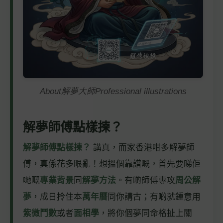
About解夢大師Professional illustrations
解夢師傅點樣揀？
解夢師傅點樣揀？
講真，而家香港咁多解夢師
傅，真係花多眼亂！想搵個靠譜嘅，首先要睇佢
哋嘅
專業背景
同
解夢方法
。有啲師傅專攻
周公解
夢
，成日拎住本
萬年曆
同你講古；有啲就鍾意用
紫微鬥數
或者
面相學
，將你個夢同命格扯上關