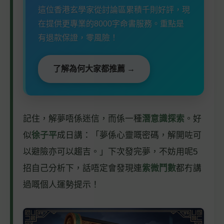
這位香港玄學家從討論區累積千則好評，現
在提供更專業的8000字命書服務。重點是
有退款保證，零風險！
了解為何大家都推薦 →
記住，解夢唔係迷信，而係一種
潛意識探索
。好
似
徐子平
成日講：「夢係心靈嘅密碼，解開咗可
以避險亦可以趨吉。」下次發完夢，不妨用呢5
招自己分析下，話唔定會發現連
紫微鬥數
都冇講
過嘅個人運勢提示！