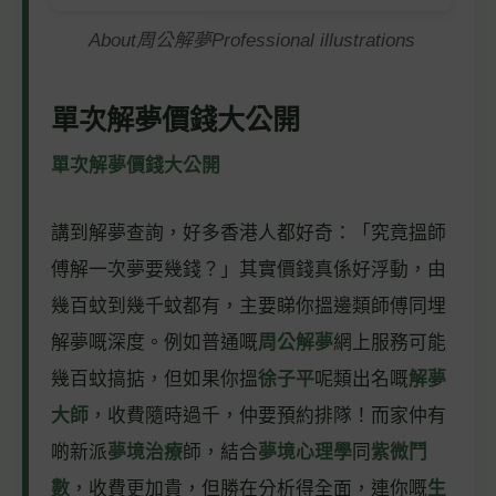
About周公解夢Professional illustrations
單次解夢價錢大公開
單次解夢價錢大公開
講到解夢查詢，好多香港人都好奇：「究竟搵師
傅解一次夢要幾錢？」其實價錢真係好浮動，由
幾百蚊到幾千蚊都有，主要睇你搵邊類師傅同埋
解夢嘅深度。例如普通嘅
周公解夢
網上服務可能
幾百蚊搞掂，但如果你搵
徐子平
呢類出名嘅
解夢
大師
，收費隨時過千，仲要預約排隊！而家仲有
啲新派
夢境治療
師，結合
夢境心理學
同
紫微鬥
數
，收費更加貴，但勝在分析得全面，連你嘅
生