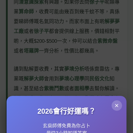
同
潛意識探索
有興趣。如果你去問
徐子平
呢類專
業
算命師
，收費可能由幾百到幾千蚊不等，真係
要睇師傅嘅名氣同功力。而家市面上有啲
解夢夢
工廠
或者
徐子平
都會提供線上服務，價錢相對平
啲，大概$200-$500一次，仲可以結合
紫微命盤
或者
塔羅牌
一齊分析，性價比都幾高。
講到點解要收費，其實
夢境分析
唔係齋靠估，專
業嘅
解夢大師
會用到
夢境心理學
同
民俗文化
知
識，甚至結合
紫微鬥數
或者
面相學
去幫你解讀。
例如你成日夢見水，可能同你嘅
生肖
或者
風水
有
×
關，咁就要深入分析。有啲師傅仲會提供
夢境記
2026會行好運嗎？
錄
同
夢境治療
嘅跟進服務，當然價錢會再貴啲。
玄燊師傅免費為你占卜