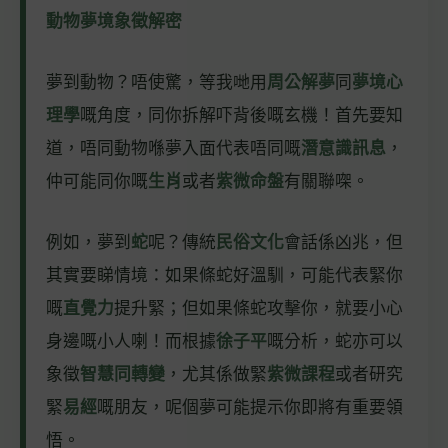
動物夢境象徵解密
夢到動物？唔使驚，等我哋用
周公解夢
同
夢境心
理學
嘅角度，同你拆解吓背後嘅玄機！首先要知
道，唔同動物喺夢入面代表唔同嘅
潛意識訊息
，
仲可能同你嘅
生肖
或者
紫微命盤
有關聯㗎。
例如，夢到
蛇
呢？傳統
民俗文化
會話係凶兆，但
其實要睇情境：如果條蛇好溫馴，可能代表緊你
嘅
直覺力
提升緊；但如果條蛇攻擊你，就要小心
身邊嘅小人喇！而根據
徐子平
嘅分析，蛇亦可以
象徵
智慧同轉變
，尤其係做緊
紫微課程
或者研究
緊
易經
嘅朋友，呢個夢可能提示你即將有重要領
悟。