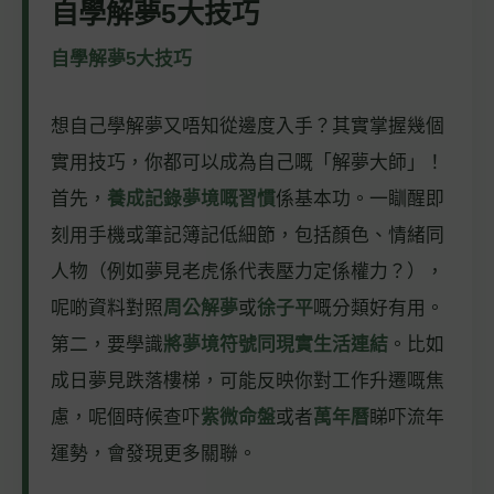
自學解夢5大技巧
自學解夢5大技巧
想自己學解夢又唔知從邊度入手？其實掌握幾個
實用技巧，你都可以成為自己嘅「解夢大師」！
首先，
養成記錄夢境嘅習慣
係基本功。一瞓醒即
刻用手機或筆記簿記低細節，包括顏色、情緒同
人物（例如夢見老虎係代表壓力定係權力？），
呢啲資料對照
周公解夢
或
徐子平
嘅分類好有用。
第二，要學識
將夢境符號同現實生活連結
。比如
成日夢見跌落樓梯，可能反映你對工作升遷嘅焦
慮，呢個時候查吓
紫微命盤
或者
萬年曆
睇吓流年
運勢，會發現更多關聯。