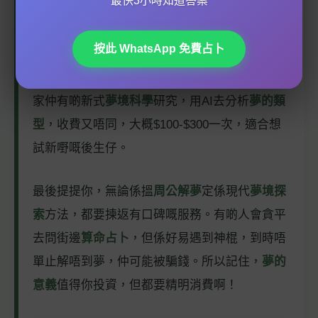
最快3小時知道答案
如果你預算有限，可以考慮參加一啲
紫微課程
或
者自學
易經
，咁就可以自己試下解夢。不過要記
按此 WhatsApp 免費占卜
住，
夢的象徵
好個人化，同你嘅
姓名學
或者近期
經歷都有關，所以最好都係搵專業人士幫手。而
家仲有啲新式
夢境科學
研究，用AI去分析
夢的類
型
，收費又唔同，大概$100-$300一次，適合想
試新嘢嘅後生仔。
最後提提你，無論係搵
周公解夢
定係現代
夢境探
索
方法，都要揀返有口碑嘅服務。有啲人會貪平
去問街邊
算命占卜
，但係好易遇到神棍，到時唔
單止解唔到夢，仲可能被騙錢。所以記住，
夢的
意義
值得你投資，但都要精明消費啊！