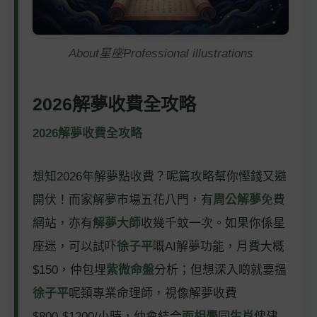
About星座Professional illustrations
2026解夢收費全攻略
2026解夢收費全攻略
想知2026年解夢點收費？呢篇攻略幫你慳錢又避
開伏！而家解夢市場五花八門，有
周公解夢
免費
網站，亦有
解夢大師
收幾千蚊一次。如果你係星
座迷，可以試吓
徐子平
嘅AI解夢功能，月費大概
$150，仲包埋
紫微命盤
分析；但想深入啲就要搵
徐子平
呢類專業命理師，視像解夢收費
$800-$1200/小時，仲會結合
面相學
同
生肖
俾建