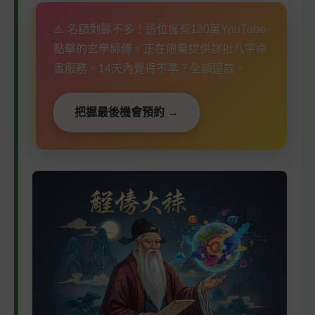
⚠️ 名額剩餘不多！這位擁有130萬YouTube
點擊的玄學師傅，正在限量提供詳批八字命
書服務。14天內覺得不準？全額退款。
把握最後機會預約 →