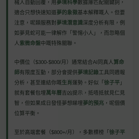
械人自動回覆，用
夢境科學
數據庫匹配關鍵詞，
適合只想快速知道
夢的象徵
基本解釋嘅人。但要
注意，呢類服務對
夢境潛意識
深度分析有限，例
如夢見蛇可能一律解作「警惕小人」，而忽略個
人
紫微命盤
中嘅特殊關聯。
中價位（$300-$800/月）通常結合AI同真人
算命
師
有限度互動，部分會提供
夢境記錄
工具同週報
分析，甚至連結你嘅
生肖
運勢。好似「
徐子平
」
就有套餐包埋
萬年曆
吉凶提示，抵唔抵就見仁見
智，但如果成日發怪夢想睇埋
夢的預兆
，呢個價
位算平衡。
至於高端套餐（$800+/月），多數標榜「
徐子平