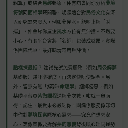
親算」或結合
易經
卦象，仲有啲會同你分析
夢境
符號
同
面相學
嘅關聯。呢類適合對
民俗文化
有深
入研究需求嘅人，例如夢見水可能唔止解「財
運」，仲會睇你屋企
風水
方位有無沖撞。不過要
小心，有啲平台會將「名師」包裝成噱頭，實際
係團隊代筆，最好睇清楚用戶評價。
點樣揀最抵？
建議先試免費服務（例如
周公解夢
基礎版）睇吓準確度，再決定使唔使課金。另
外，留意有無「解夢+
命理學
」綑綁優惠，例如
某啲平台買
紫微課程
送解夢次數，咁就一舉兩
得。記住，最貴未必最啱你，關鍵係服務係咪切
中你對
夢境探索
嘅核心需求——究竟你想求安
心、定係真係要拆解
夢的意義
背後嘅心理同運勢