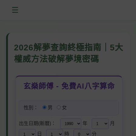
☰
2026解夢查詢終極指南｜5大
權威方法破解夢境密碼
玄燊師傅 - 免費AI八字算命
性別：
男
女
出生日期(新曆)：
年
月
日
時
分