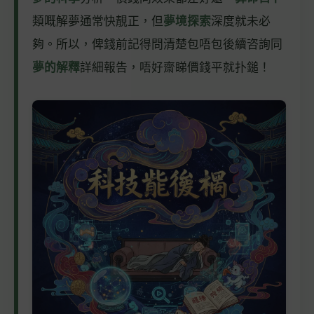
類嘅解夢通常快靚正，但
夢境探索
深度就未必
夠。所以，俾錢前記得問清楚包唔包後續咨詢同
夢的解釋
詳細報告，唔好齋睇價錢平就扑鎚！