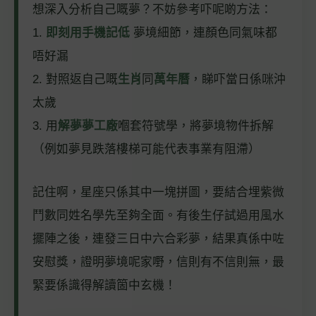
想深入分析自己嘅夢？不妨參考吓呢啲方法：
1.
即刻用手機記低
夢境細節，連顏色同氣味都
唔好漏
2. 對照返自己嘅
生肖
同
萬年曆
，睇吓當日係咪沖
太歲
3. 用
解夢夢工廠
嗰套符號學，將夢境物件拆解
（例如夢見跌落樓梯可能代表事業有阻滯）
記住啊，星座只係其中一塊拼圖，要結合埋紫微
鬥數同姓名學先至夠全面。有後生仔試過用風水
擺陣之後，連發三日中六合彩夢，結果真係中咗
安慰獎，證明夢境呢家嘢，信則有不信則無，最
緊要係識得解讀箇中玄機！