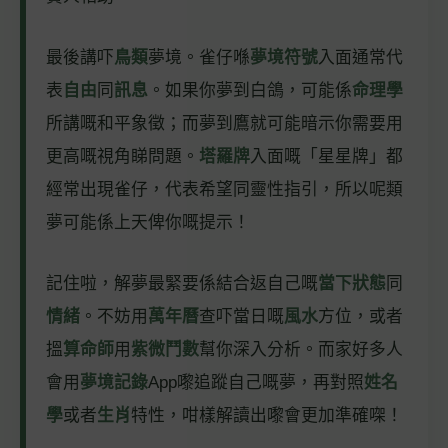
最後講吓
鳥類
夢境。雀仔喺
夢境符號
入面通常代
表
自由
同
訊息
。如果你夢到白鴿，可能係
命理學
所講嘅和平象徵；而夢到鷹就可能暗示你需要用
更高嘅視角睇問題。
塔羅牌
入面嘅「星星牌」都
經常出現雀仔，代表希望同靈性指引，所以呢類
夢可能係上天俾你嘅提示！
記住啦，解夢最緊要係結合返自己嘅
當下狀態
同
情緒
。不妨用
萬年曆
查吓當日嘅
風水
方位，或者
搵
算命師
用
紫微鬥數
幫你深入分析。而家好多人
會用
夢境記錄
App嚟追蹤自己嘅夢，再對照
姓名
學
或者
生肖
特性，咁樣解讀出嚟會更加準確㗎！