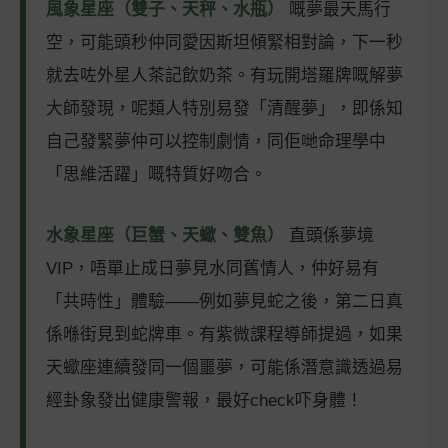
風象星座（雙子、天秤、水瓶）
嘅夢最天馬行
空，可能頭秒仲同愛因斯坦傾緊相對論，下一秒
就去咗外星人茶記飲奶茶。有玩開塔羅牌嘅解夢
大師發現，呢類人特別易發「清醒夢」，即係知
自己發緊夢仲可以控制劇情，同佢哋命理學中
「思維活躍」嘅特質好吻合。
水象星座（巨蟹、天蠍、雙魚）
直頭係夢境
VIP，唔單止成日夢見水同舊情人，仲好易有
「共時性」體驗——例如夢見蛇之後，第二日真
係喺街見到蛇牌車。有紫微課程導師提過，如果
天蠍座連續發同一個噩夢，可能係潛意識透過易
經卦象發出健康警報，最好check吓身體！