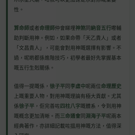
性。
算命師
或者
命理師
仲會睇埋
神煞
同
納音五行
嚟輔
助判斷用神。例如，如果命帶「天乙貴人」或者
「文昌貴人」，可能會對用神嘅選擇有影響。不
過，呢啲都係進階技巧，初學者最好先掌握基本
嘅五行生剋關係。
值得一提嘅係，
徐子平
同
李虛中
呢兩位
命理歷史
上嘅重要人物，對用神嘅理論有極大貢獻。尤其
係
徐子平
，佢完善咗
四柱八字
嘅體系，令到用神
嘅概念更加清晰。而
三命通會
同
淵海子平
呢兩本
經典著作，亦詳細記載咗搵用神嘅方法，值得深