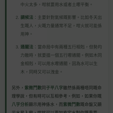
中火太多，咁就要用水或者土嚟平衡。
調候法
：主要針對氣候嘅影響。比如冬天出
生嘅人，火嘅力量通常不足，咁火就可能係
用神。
通關法
：當命局中有兩種五行相剋，但勢均
力敵時，就要搵一個五行嚟通關。例如木同
金相剋，可以用水嚟通關，因為水可以生
木，同時又可以洩金。
另外，
紫微鬥數
同
子平八字
雖然係兩種唔同嘅命
理學說，但有時可以互相參考。例如，如果你嘅
八字分析
顯示用神係水，而
紫微鬥數
嘅命盤又顯
示水星入廟，咁就可以更加肯定水對你嘅重要