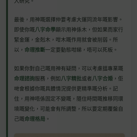
入研究。
最後，用神嘅選擇仲要考慮大運同流年嘅影響。
即使你嘅
八字命學
顯示用神係木，但如果而家行
緊金運，金剋木，咁木嘅作用就會被削弱。所
以，
命理推斷
一定要動態咁睇，唔可以死板。
如果你對自己嘅用神有疑問，可以考慮搵專業嘅
命理諮詢
服務，例如
八字精批
或者
八字合婚
，佢
哋會根據你嘅具體情況提供更精準嘅分析。記
住，用神唔係固定不變嘅，隨住時間嘅推移同環
境嘅變化，可能會有所調整，所以要定期覆盤自
己嘅
命理格局
。