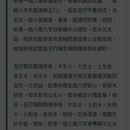
影響一個人嘅命運走向。
命理大師
成日講：「識
睇八字先要識睇五行」，因為
五行平衡
與否，決
定咗一個人嘅健康、事業、感情同財運。例如，
如果一個人嘅
八字分析
顯示火過旺，而水又太
弱，咁就可能容易有情緒問題或者心血管疾病，
呢個時候就要靠
五行相生相剋
嘅原理去調和。
五行相生
嘅順序係：木生火、火生土、土生金、
金生水、水生木。呢個循環代表住能量嘅流動同
支持。比如話，如果你嘅
生辰八字
缺火，但係木
好旺，咁木就可以生火，幫你補足火嘅能量。相
反，
五行相剋
嘅順序係：木剋土、土剋水、水剋
火、火剋金、金剋木。剋唔一定係壞事，關鍵在
於平衡。例如，如果一個人嘅
八字命學
顯示土太