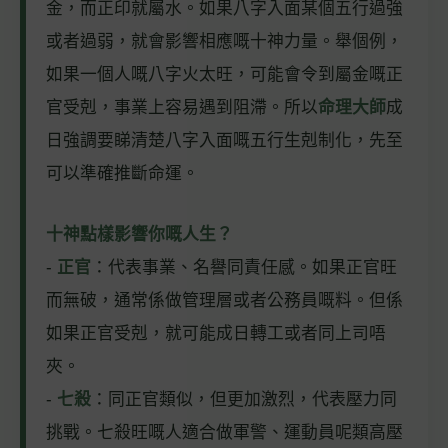
金，而正印就屬水。如果八字入面某個五行過強
或者過弱，就會影響相應嘅十神力量。舉個例，
如果一個人嘅八字火太旺，可能會令到屬金嘅正
官受剋，事業上容易遇到阻滯。所以
命理大師
成
日強調要睇清楚八字入面嘅五行生剋制化，先至
可以準確推斷命運。
十神點樣影響你嘅人生？
-
正官
：代表事業、名譽同責任感。如果正官旺
而無破，通常係做管理層或者公務員嘅料。但係
如果正官受剋，就可能成日轉工或者同上司唔
夾。
-
七殺
：同正官類似，但更加激烈，代表壓力同
挑戰。七殺旺嘅人適合做軍警、運動員呢類高壓