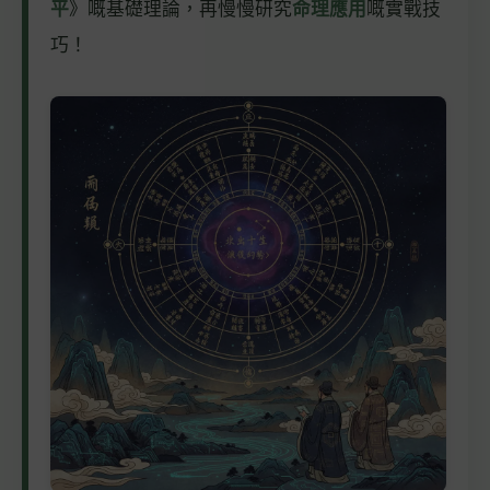
平
》嘅基礎理論，再慢慢研究
命理應用
嘅實戰技
巧！