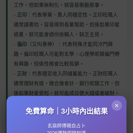
工作，但如果無制化，就容易衝動惹事。
-
正印
：代表學業、貴人同穩定性。正印旺嘅人
通常讀書叻，容易得到長輩幫助，但係如果印星
過重，就可能會過份依賴人，缺乏主見。
-
偏印
（又叫梟神）：代表特殊才能同冷門興
趣。偏印旺嘅人可能對玄學、心理學呢類偏門嘢
有興趣，但係性格會比較孤僻。
-
正財
：代表穩定收入同儲蓄能力。正財旺嘅人
通常理財有道，適合做會計、銀行呢類工作，但
係如果財星受剋，就可能成日使大錢或者破財。
×
免費算命｜3小時內出結果
📊 8000字 × 25頁 × 涵蓋未來10年流年分析
玄燊師傅親自占卜
= ？