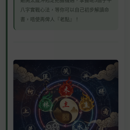
避開太歲沖剋定把握機遇，掌握呢5個子平
八字實戰心法，等你可以自己初步解讀命
書，唔使再俾人『老點』！