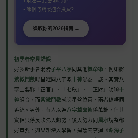
• 財運事業運何時到?
• 哪個時期最適合投資?
獲取你的2026指南 →
初學者常見錯誤
好多新手會混淆
子平八字
同其他
算命術
，例如將
紫微鬥數
嘅星曜同八字嘅
十神
混為一談。其實八
字主要睇「正官」、「七殺」、「正財」呢啲
十
神
組合，而
紫微鬥數
就睇星盤位置，兩者係唔同
系統。另外，有人以為
八字算命術
係萬能，但其
實佢只係反映先天趨勢，後天努力同
風水
調整都
好重要。如果想深入學習，建議先掌握《
淵海子