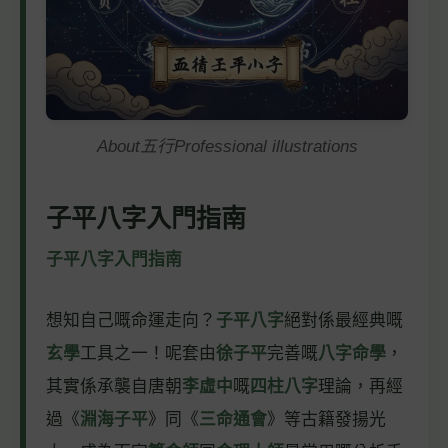
About五行Professional illustrations
子平八字入門指南
子平八字入門指南
想知自己嘅命運走向？
子平八字
絕對係最經典嘅
玄學
工具之一！呢套由
徐子平
完善嘅
八字命學
，
其實係承襲自唐朝
李虛中
嘅
四柱八字
理論，再經
過《
淵海子平
》同《
三命通會
》等古籍發揚光