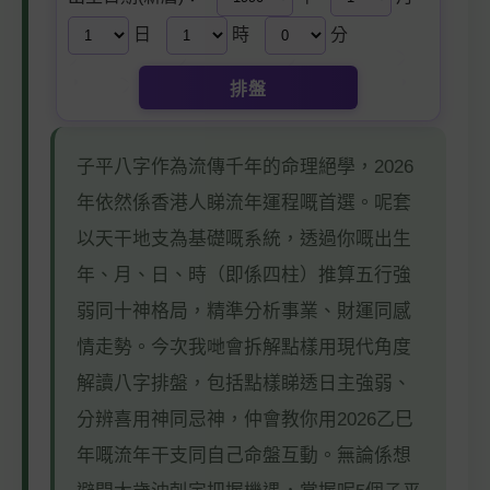
日
時
分
排盤
子平八字作為流傳千年的命理絕學，2026
年依然係香港人睇流年運程嘅首選。呢套
以天干地支為基礎嘅系統，透過你嘅出生
年、月、日、時（即係四柱）推算五行強
弱同十神格局，精準分析事業、財運同感
情走勢。今次我哋會拆解點樣用現代角度
解讀八字排盤，包括點樣睇透日主強弱、
分辨喜用神同忌神，仲會教你用2026乙巳
年嘅流年干支同自己命盤互動。無論係想