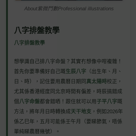
About紫微鬥數Professional illustrations
八字排盤教學
八字排盤教學
想學識自己排八字命盤？其實冇想像中咁複雜！
首先你要準備好自己嘅
生辰八字
（出生年、月、
日、時），記住要用農曆日期同
真太陽時
校正，
尤其係香港經度同北京時間有偏差，時辰搞錯成
個
八字命盤
都會錯晒！跟住就可以用
子平八字
嘅
方法，將年月日時轉換成
天干地支
，例如2026年
係乙巳年，五月可能係壬午月（要睇節氣，唔係
單純睇農曆幾號）。