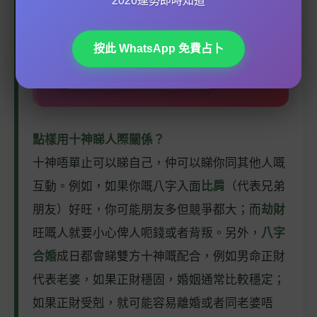
2026運勢即時知道
這可能是我見過最完整的八字命書服務。重
點是：不準可退款！
按此 WhatsApp 免費占卜
看看如何分析你的命格 →
點樣用十神睇人際關係？
十神唔單止可以睇自己，仲可以睇你同其他人嘅
互動。例如，如果你嘅八字入面
比肩
（代表兄弟
朋友）好旺，你可能朋友多但競爭都大；而
劫財
旺嘅人就要小心俾人呃錢或者背叛。另外，
八字
合婚
成日都會睇雙方十神嘅配合，例如男命正財
代表老婆，如果正財穩固，婚姻通常比較穩定；
如果正財受剋，就可能容易離婚或者同老婆唔