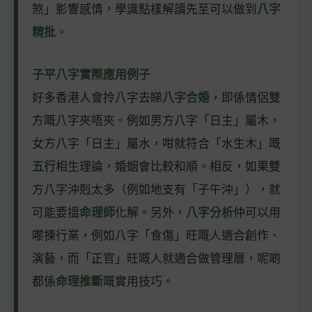
煞」影響感情，學識點樣解讀先至可以做到
八字
精批
。
子平八字實際應用例子
好多香港人會拎八字去睇
八字合婚
，即係情侶雙
方嘅八字夾唔夾。例如男方八字「日主」屬木，
女方八字「日主」屬水，咁就符合「水生木」嘅
五行
相生理論，婚姻會比較和順。相反，如果雙
方八字沖剋太多（例如地支有「子午沖」），就
可能要搵
命理師
化解。另外，
八字分析
仲可以用
嚟揀行業，例如八字「食傷」旺嘅人適合創作、
演藝，而「正官」旺嘅人就適合做管理層，呢啲
都係
命理推斷
嘅實用技巧。