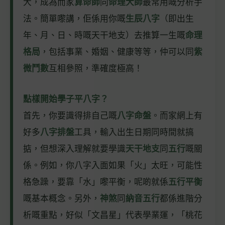
大，成為而家
算命師
同
命理大師
最常用嘅分析手
法。簡單嚟講，佢係用你嘅
生辰八字
（即出生
年、月、日、時嘅天干地支）去推算一生嘅
命理
格局
，包括事業、婚姻、健康等等，仲可以同
紫
微鬥數
互相參照，準確度極高！
點樣開始學子平八字？
首先，你要識得排自己嘅
八字命盤
。而家網上有
好多
八字排盤
工具，輸入出生日期同時間就搞
掂，但想深入理解就要學識
天干地支
同
五行
嘅關
係。例如，你八字入面如果「火」太旺，可能性
格急躁，要靠「水」嚟平衡，呢啲就係
五行平衡
嘅基本概念。另外，
神煞
同
納音五行
都係進階分
析嘅重點，好似「文昌星」代表學業運，「桃花