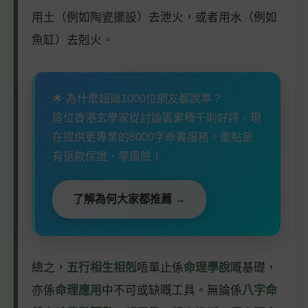
用土（例如陶瓷擺設）去泄火，或者用水（例如
魚缸）去剋火。
🌟 為什麼超過1000位網友都說準？
這位香港玄學家從討論區累積千則好評，現
在提供更專業的8000字命書服務。重點是
有退款保證，零風險！
了解為何大家都推薦 →
總之，
五行相生相剋
唔單止係
命理學說
嘅基礎，
亦係
命理應用
中不可或缺嘅工具。無論係
八字命