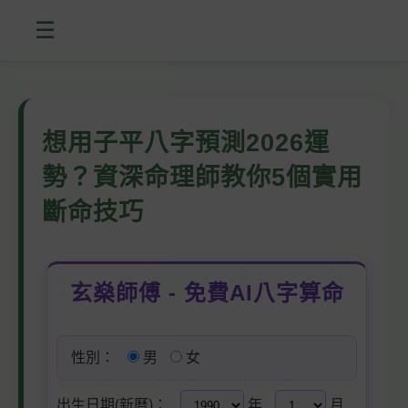
☰
想用子平八字預測2026運
勢？資深命理師教你5個實用
斷命技巧
玄燊師傅 - 免費AI八字算命
性別：
男
女
出生日期(新曆)：
年
月