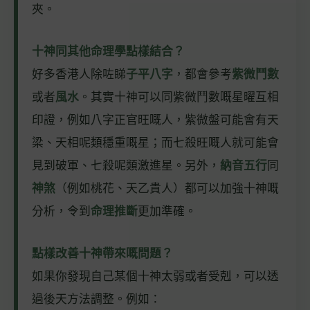
夾。
十神同其他命理學點樣結合？
好多香港人除咗睇
子平八字
，都會參考
紫微鬥數
或者
風水
。其實十神可以同紫微鬥數嘅星曜互相
印證，例如八字正官旺嘅人，紫微盤可能會有天
梁、天相呢類穩重嘅星；而七殺旺嘅人就可能會
見到破軍、七殺呢類激進星。另外，
納音五行
同
神煞
（例如桃花、天乙貴人）都可以加強十神嘅
分析，令到
命理推斷
更加準確。
點樣改善十神帶來嘅問題？
如果你發現自己某個十神太弱或者受剋，可以透
過後天方法調整。例如：