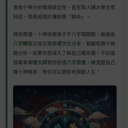
會用十神分析職場適合性，甚至幫人揀大學主修
科目，唔再局限於傳統嘅「睇命」。
總括嚟講，十神命格係子平八字嘅精髓，無論係
八字精批
定係日常
命理文化
分享，都離唔開十神
嘅分析。如果你想深入了解自己嘅命運，不妨搵
個專業
命理大師
幫你排個
八字排盤
，睇清楚自己
嘅十神格局，等你可以更好地規劃人生！