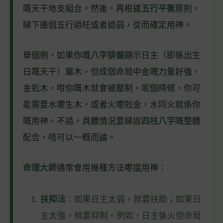
嘅天干地支組合。然後，再根據
五行平衡
原則，
睇下邊個五行過旺或者過弱，從而確定用神。
舉個例，如果你嘅
八字排盤
顯示日主（即係出生
日嘅天干）屬木，但成個命局中金嘅力量好強，
金剋木，咁你嘅木就會被壓制。呢個時候，你可
能需要水嚟生木，或者火嚟剋金，水同火就係你
嘅用神。不過，具體情況要睇返
四柱八字
嘅整體
配合，唔可以一概而論。
命理大師
通常會用幾種方法嚟搵用神：
扶抑法
：如果日主太弱，就要扶助；如果日
主太強，就要抑制。例如，日主係火但命局