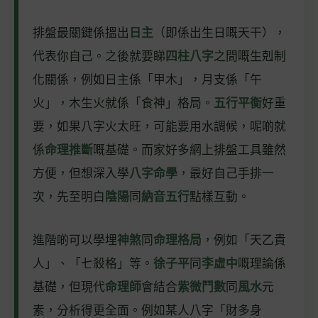
排盤最關鍵係搵出
日主
（即係出生日嘅天干），
代表你自己。之後就要睇
四柱八字
之間嘅生剋制
化關係，例如日主係「甲木」，月支係「午
火」，木生火就係「食神」格局。
五行平衡
好重
要，如果八字火太旺，可能要用水調候，呢啲就
係
命理推斷
嘅基礎。而家好多網上排盤工具雖然
方便，但想深入學
八字命學
，最好自己手排一
次，先至明白
陰陽
同
納音五行
點樣互動。
進階啲可以學埋
神煞
同
命理格局
，例如「天乙貴
人」、「七殺格」等。
徐子平
同
李虛中
嘅理論係
基礎，但現代
命理師
會結合
紫微鬥數
同
風水
元
素，分析得更全面。例如某人八字「財多身