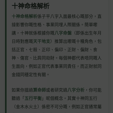
十神命格解析
十神命格解析
係子平八字入面最核心嘅部分，直
接影響你嘅性格、事業同埋人際關係。簡單嚟
講，十神就係根據你嘅
八字命盤
（即係出生年月
日時對應嘅
天干地支
）推算出嚟嘅十種角色，包
括正官、七殺、正印、偏印、正財、偏財、食
神、傷官、比肩同劫財。每個神都代表唔同嘅人
生面向，例如正官代表事業同責任，而正財就同
金錢同穩定性有關。
如果你搵過
算命師
或者研究過
八字分析
，你可能
聽過「
五行平衡
」呢個概念。其實十神同五行
（金木水火土）係密不可分嘅，例如正官通常屬