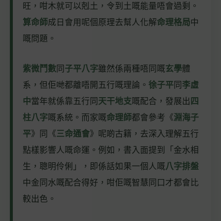
旺，咁木就可以剋土，令到土嘅能量唔會過剩。
算命師
成日會用呢個原理去幫人化解
命理格局
中
嘅問題。
紫微鬥數
同
子平八字
雖然係兩種唔同嘅
玄學
體
系，但佢哋都離唔開五行嘅理論。
徐子平
同
李虛
中
當年就係靠五行同
天干地支
嘅配合，發展出
四
柱八字
嘅系統。而家嘅
命理師
都會參考《
淵海子
平
》同《
三命通會
》呢啲古籍，去深入理解五行
點樣影響人嘅命運。例如，書入面提到「金水相
生，聰明伶俐」，即係話如果一個人嘅
八字排盤
中金同水嘅配合得好，咁佢嘅智慧同口才都會比
較出色。