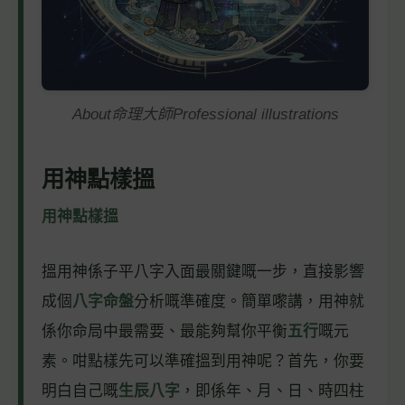
About命理大師Professional illustrations
用神點樣搵
用神點樣搵
搵用神係子平八字入面最關鍵嘅一步，直接影響
成個
八字命盤
分析嘅準確度。簡單嚟講，用神就
係你命局中最需要、最能夠幫你平衡
五行
嘅元
素。咁點樣先可以準確搵到用神呢？首先，你要
明白自己嘅
生辰八字
，即係年、月、日、時四柱