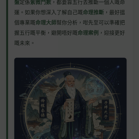
盤
定係
紫微鬥數
，都要靠五行去推斷一個人嘅命
運。如果你想深入了解自己嘅
命理推斷
，最好搵
個專業嘅
命理大師
幫你分析，咁先至可以準確把
握五行嘅平衡，避開唔好嘅
命理案例
，迎接更好
嘅未來。