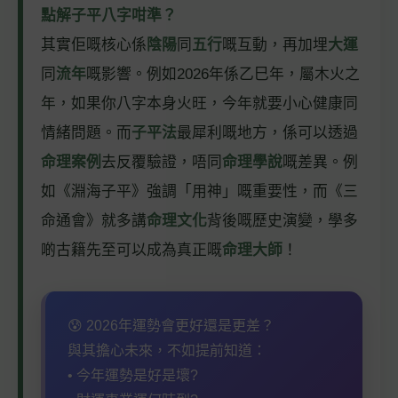
點解子平八字咁準？
其實佢嘅核心係
陰陽
同
五行
嘅互動，再加埋
大運
同
流年
嘅影響。例如2026年係乙巳年，屬木火之
年，如果你八字本身火旺，今年就要小心健康同
情緒問題。而
子平法
最犀利嘅地方，係可以透過
命理案例
去反覆驗證，唔同
命理學說
嘅差異。例
如《淵海子平》強調「用神」嘅重要性，而《三
命通會》就多講
命理文化
背後嘅歷史演變，學多
啲古籍先至可以成為真正嘅
命理大師
！
😰 2026年運勢會更好還是更差？
與其擔心未來，不如提前知道：
• 今年運勢是好是壞?