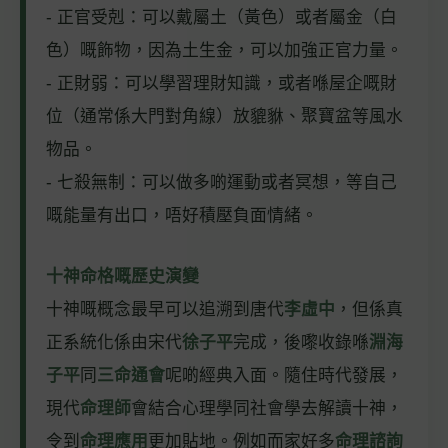
- 正官受剋：可以戴屬土（黃色）或者屬金（白
色）嘅飾物，因為土生金，可以加強正官力量。
- 正財弱：可以學習理財知識，或者喺屋企嘅財
位（通常係大門對角線）放貔貅、聚寶盆等風水
物品。
- 七殺無制：可以做多啲運動或者冥想，等自己
嘅能量有出口，唔好積壓負面情緒。
十神命格嘅歷史演變
十神嘅概念最早可以追溯到唐代
李虛中
，但係真
正系統化係由宋代
徐子平
完成，後嚟收錄喺
淵海
子平
同
三命通會
呢啲經典入面。隨住時代發展，
現代
命理師
會結合心理學同社會學去解讀十神，
令到
命理應用
更加貼地。例如而家好多
命理諮詢