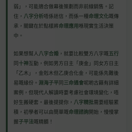
弱」，可能適合做幕後策劃而非前線銷售。記
住，
八字分析
唔係迷信，而係一種
命理文化
嘅傳
承，關鍵在於點樣將
命理應用
喺現實生活決策
中。
如果想幫人
八字合婚
，就要比較雙方八字嘅
五行
同
十神
互動，例如男方日主「庚金」同女方日主
「乙木」，金剋木但乙庚合化金，可能係先難後
易嘅緣份。
淵海子平
同
三命通會
呢啲古籍有詳細
案例，但現代人解讀時要考慮社會環境變化，唔
好生搬硬套。最後提提你，
八字精批
需要經驗累
積，初學者可以由簡單嘅
命理諮詢
開始，慢慢掌
握
子平法
嘅精髓！